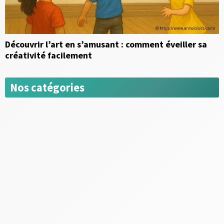
Découvrir l’art en s’amusant : comment éveiller sa
créativité facilement
Nos catégories
Activités Funs
Activités sportives
Bien-être et détente
Déguisement & Fête
Idées week-end et escapades
Loisirs créatifs
Musées et expositions
News