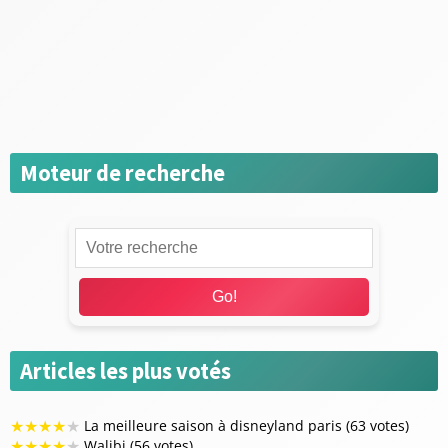
Parcs d'Attraction
Restaurants et pauses gourmandes
Sorties en famille
Voyager
Moteur de recherche
Go!
Articles les plus votés
★
★
★
★
★
La meilleure saison à disneyland paris (63 votes)
★
★
★
★
★
Walibi (56 votes)