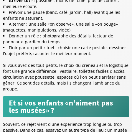
Arriver tôt
si possible : moins de foule, plus de confort,
meilleure écoute.
Prévoir une
pause
(banc, café, jardin, hall) avant que les
enfants ne saturent.
Alterner : une salle «on observe», une salle «on bouge»
(maquettes, manipulations, vidéo).
Donner un rôle : photographe des détails, lecteur de
panneaux, gardien du temps.
Finir par un petit rituel : choisir une carte postale, dessiner
l'objet préféré, raconter le meilleur moment.
Si vous avez des tout-petits, le choix du créneau et la logistique
font une grande différence : vestiaire, toilettes faciles d'accès,
circulation avec poussette, espaces où l'on peut s'arrêter sans
gêner. Ce sont des détails, mais ils changent l'ambiance du
groupe.
Et si vos enfants «n'aiment pas
les musées» ?
Souvent, ce rejet vient d'une expérience trop longue ou trop
passive. Dans ce cas, essayez un autre type de lieu : un musée