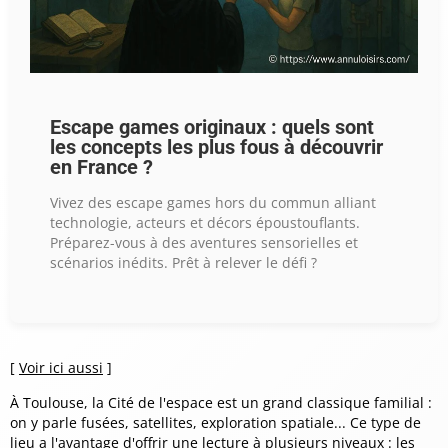
Escape games originaux : quels sont
les concepts les plus fous à découvrir
en France ?
Vivez des escape games hors du commun alliant
technologie, acteurs et décors époustouflants.
Préparez-vous à des aventures sensorielles et
scénarios inédits. Prêt à relever le défi ?
[
Voir ici aussi
]
À Toulouse, la Cité de l'espace est un grand classique familial :
on y parle fusées, satellites, exploration spatiale... Ce type de
lieu a l'avantage d'offrir une lecture à plusieurs niveaux : les